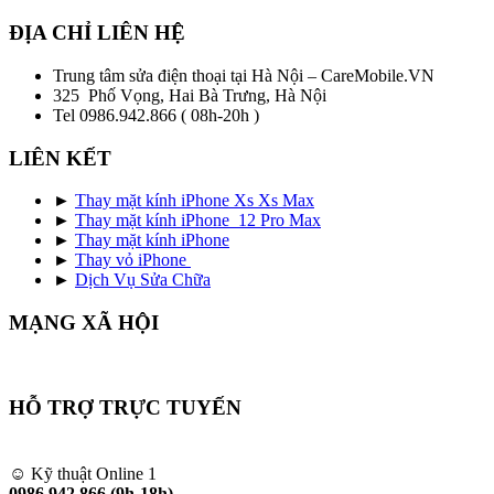
ĐỊA CHỈ LIÊN HỆ
Trung tâm sửa điện thoại tại Hà Nội – CareMobile.VN
325 Phố Vọng, Hai Bà Trưng, Hà Nội
Tel 0986.942.866 ( 08h-20h )
LIÊN KẾT
►
Thay mặt kính iPhone Xs Xs Max
►
Thay mặt kính iPhone 12 Pro Max
►
Thay mặt kính iPhone
►
Thay vỏ iPhone
►
Dịch Vụ Sửa Chữa
MẠNG XÃ HỘI
HỖ TRỢ TRỰC TUYẾN
☺ Kỹ thuật Online 1
0986.942.866 (9h-18h)