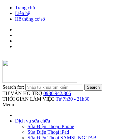
Trang chủ
Liên hệ
Hệ thống cơ sở
Search for:
TƯ VẤN HỖ TRỢ
0986.942.866
THỜI GIAN LÀM VIỆC
Từ 7h30 - 21h30
Menu
Dịch vụ sửa chữa
Sửa Điện Thoại iPhone
Sửa Điện Thoại iPad
Sửa Điện Thoại SAMSUNG TAB