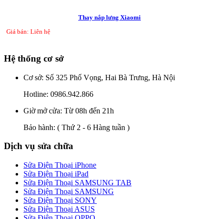
Thay nắp lưng Xiaomi
Giá bán: Liên hệ
Hệ thống cơ sở
Cơ sở: Số 325 Phố Vọng, Hai Bà Trưng, Hà Nội
Hotline:
0986.942.866
Giờ mở cửa: Từ 08h đến 21h
Bảo hành:
( Thứ 2 - 6 Hàng tuần )
Dịch vụ sửa chữa
Sửa Điện Thoại iPhone
Sửa Điện Thoại iPad
Sửa Điện Thoại SAMSUNG TAB
Sửa Điện Thoại SAMSUNG
Sửa Điện Thoại SONY
Sửa Điện Thoại ASUS
Sửa Điện Thoại OPPO