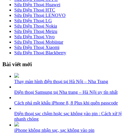
Sửa Điện Thoại Huawei
Sửa Điện Thoại HTC
Sửa Điện Thoại LENOVO
Sửa Điện Thoại LG
Sửa Điện Thoại Nokia
Sửa Điện Thoại Meizu
Sửa Điện Thoại Vivo
Sửa Điện Thoại Mobiistar
Sửa Điện Thoại Xiaomi
Sửa Điện Thoại Blackberry
Bài viết mới
Thay màn hình điện thoại tại Hà Nội – Nha Trang
Điện thoại Samsung tại Nha trang – Hà Nội uy tín nhất
Cách phá mật khẩu iPhone 8, 8 Plus khi quên passcode
Điện thoại sạc chậm hoặc sạc không vào pin : Cách xử lý
nhanh chóng
iPhone không nhận sạc, sạc không vào pin