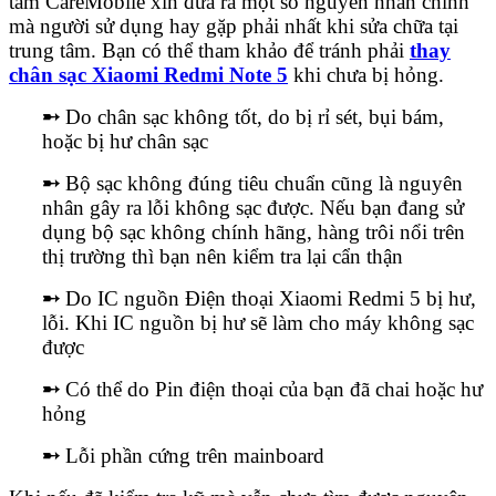
tâm CareMobile xin đưa ra một số nguyên nhân chính
mà người sử dụng hay gặp phải nhất khi sửa chữa tại
trung tâm. Bạn có thể tham khảo để tránh phải
thay
chân sạc Xiaomi Redmi Note 5
khi chưa bị hỏng.
➸
Do chân sạc không tốt, do bị rỉ sét, bụi bám,
hoặc bị hư chân sạc
➸
Bộ sạc không đúng tiêu chuẩn cũng là nguyên
nhân gây ra lỗi không sạc được. Nếu bạn đang sử
dụng bộ sạc không chính hãng, hàng trôi nổi trên
thị trường thì bạn nên kiểm tra lại cẩn thận
➸
Do IC nguồn Điện thoại Xiaomi Redmi 5 bị hư,
lỗi. Khi IC nguồn bị hư sẽ làm cho máy không sạc
được
➸
Có thể do Pin điện thoại của bạn đã chai hoặc hư
hỏng
➸
Lỗi phần cứng trên mainboard