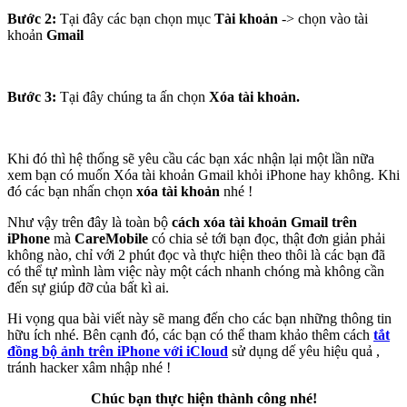
Bước 2:
Tại đây các bạn chọn mục
Tài khoản
-> chọn vào tài
khoản
Gmail
Bước 3:
Tại đây chúng ta ấn chọn
Xóa tài khoản.
Khi đó thì hệ thống sẽ yêu cầu các bạn xác nhận lại một lần nữa
xem bạn có muốn Xóa tài khoản Gmail khỏi iPhone hay không. Khi
đó các bạn nhấn chọn
xóa tài khoản
nhé !
Như vậy trên đây là toàn bộ
cách xóa tài khoản Gmail trên
iPhone
mà
CareMobile
có chia sẻ tới bạn đọc, thật đơn giản phải
không nào, chỉ với 2 phút đọc và thực hiện theo thôi là các bạn đã
có thể tự mình làm việc này một cách nhanh chóng mà không cần
đến sự giúp đỡ của bất kì ai.
Hi vọng qua bài viết này sẽ mang đến cho các bạn những thông tin
hữu ích nhé. Bên cạnh đó, các bạn có thể tham khảo thêm cách
tắt
đồng bộ ảnh trên iPhone với iCloud
sử dụng dế yêu hiệu quả ,
tránh hacker xâm nhập nhé !
Chúc bạn thực hiện thành công nhé!