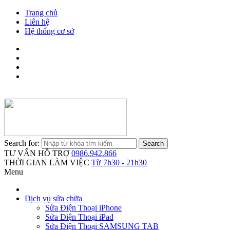
Trang chủ
Liên hệ
Hệ thống cơ sở
Search for:
TƯ VẤN HỖ TRỢ
0986.942.866
THỜI GIAN LÀM VIỆC
Từ 7h30 - 21h30
Menu
Dịch vụ sửa chữa
Sửa Điện Thoại iPhone
Sửa Điện Thoại iPad
Sửa Điện Thoại SAMSUNG TAB