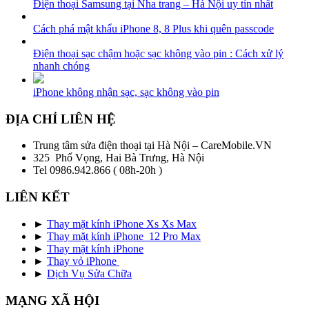
Điện thoại Samsung tại Nha trang – Hà Nội uy tín nhất
Cách phá mật khẩu iPhone 8, 8 Plus khi quên passcode
Điện thoại sạc chậm hoặc sạc không vào pin : Cách xử lý
nhanh chóng
iPhone không nhận sạc, sạc không vào pin
ĐỊA CHỈ LIÊN HỆ
Trung tâm sửa điện thoại tại Hà Nội – CareMobile.VN
325 Phố Vọng, Hai Bà Trưng, Hà Nội
Tel 0986.942.866 ( 08h-20h )
LIÊN KẾT
►
Thay mặt kính iPhone Xs Xs Max
►
Thay mặt kính iPhone 12 Pro Max
►
Thay mặt kính iPhone
►
Thay vỏ iPhone
►
Dịch Vụ Sửa Chữa
MẠNG XÃ HỘI