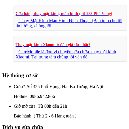
Cửa hàng thay mặt kính, màn hình ( số 283 Phố Vọng)
Thay Mặt Kính Màn Hình Điện Thoại (Bạn trao cho tôi
tin tưởng, chúng tôi...
Thay mặt kính Xiaomi ở đâu giá tốt nhất?
CareMobile là đơn vị chuyên sửa chữa, thay mặt kính
Xiaomi. Tại trung tâm chúng tôi vấn đề...
Hệ thống cơ sở
Cơ sở: Số 325 Phố Vọng, Hai Bà Trưng, Hà Nội
Hotline:
0986.942.866
Giờ mở cửa: Từ 08h đến 21h
Bảo hành:
( Thứ 2 - 6 Hàng tuần )
Dịch vụ sửa chữa