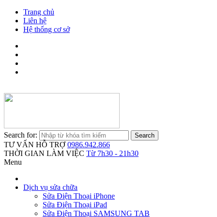
Trang chủ
Liên hệ
Hệ thống cơ sở
Search for:
TƯ VẤN HỖ TRỢ
0986.942.866
THỜI GIAN LÀM VIỆC
Từ 7h30 - 21h30
Menu
Dịch vụ sửa chữa
Sửa Điện Thoại iPhone
Sửa Điện Thoại iPad
Sửa Điện Thoại SAMSUNG TAB