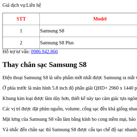
Giá dịch vụ:
Liên hệ
STT
Model
1
Samsung S8
2
Samsung S8 Plus
Hỗ trợ tư vấn:
0986.942.866
Thay chân sạc Samsung S8
Điện thoại Samsung S8 là siêu phẩm mới nhất được Samsung ra mắt v
Ở phía trước là màn hình 5.8 inch độ phân giải QHD+ 2960 x 1440 p
Khung kim loại được làm dày hơn, thiết kế này tạo cảm giác tựa ngó
Các vị trí được đặt phím nguồn, volume, cổng sạc đều khá giống nha
Mặt lưng của Samsung S8 vẫn làm bằng kính bo cong mềm mại, bảo v
Và nhắc đến chân sạc thì Samsung S8 được cấu tạo chế độ sạc nhanh 