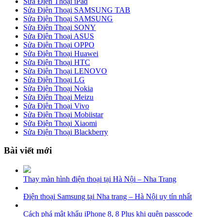
Sửa Điện Thoại iPad
Sửa Điện Thoại SAMSUNG TAB
Sửa Điện Thoại SAMSUNG
Sửa Điện Thoại SONY
Sửa Điện Thoại ASUS
Sửa Điện Thoại OPPO
Sửa Điện Thoại Huawei
Sửa Điện Thoại HTC
Sửa Điện Thoại LENOVO
Sửa Điện Thoại LG
Sửa Điện Thoại Nokia
Sửa Điện Thoại Meizu
Sửa Điện Thoại Vivo
Sửa Điện Thoại Mobiistar
Sửa Điện Thoại Xiaomi
Sửa Điện Thoại Blackberry
Bài viết mới
Thay màn hình điện thoại tại Hà Nội – Nha Trang
Điện thoại Samsung tại Nha trang – Hà Nội uy tín nhất
Cách phá mật khẩu iPhone 8, 8 Plus khi quên passcode