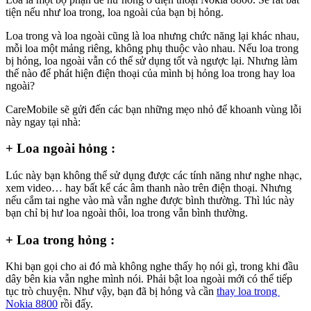
tiện nếu như loa trong, loa ngoài của bạn bị hỏng.
Loa trong và loa ngoài cũng là loa nhưng chức năng lại khác nhau,
mỗi loa một mảng riêng, không phụ thuộc vào nhau. Nếu loa trong
bị hỏng, loa ngoài vẫn có thể sử dụng tốt và ngược lại. Nhưng làm
thế nào để phát hiện điện thoại của mình bị hỏng loa trong hay loa
ngoài?
CareMobile sẽ gửi đến các bạn những mẹo nhỏ để khoanh vùng lỗi
này ngay tại nhà:
+ Loa ngoài hỏng :
Lúc này bạn không thể sử dụng được các tính năng như nghe nhạc,
xem video… hay bất kể các âm thanh nào trên điện thoại. Nhưng
nếu cắm tai nghe vào mà vẫn nghe được bình thường. Thì lúc này
bạn chỉ bị hư loa ngoài thôi, loa trong vẫn bình thường.
+ Loa trong hỏng :
Khi bạn gọi cho ai đó mà không nghe thấy họ nói gì, trong khi đầu
dây bên kia vẫn nghe mình nói. Phải bật loa ngoài mới có thể tiếp
tục trò chuyện. Như vậy, bạn đã bị hỏng và cần
thay loa trong
Nokia 8800
rồi đấy.