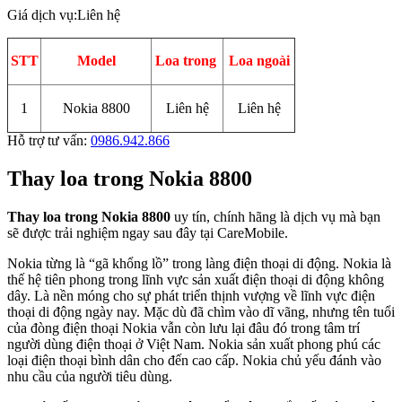
Giá dịch vụ:
Liên hệ
STT
Model
Loa trong
Loa ngoài
1
Nokia 8800
Liên hệ
Liên hệ
Hỗ trợ tư vấn:
0986.942.866
Thay loa trong Nokia 8800
Thay loa trong Nokia 8800
uy tín, chính hãng là dịch vụ mà bạn
sẽ được trải nghiệm ngay sau đây tại CareMobile.
Nokia từng là “gã khổng lồ” trong làng điện thoại di động. Nokia là
thế hệ tiên phong trong lĩnh vực sản xuất điện thoại di động không
dây. Là nền móng cho sự phát triển thịnh vượng về lĩnh vực điện
thoại di động ngày nay. Mặc dù đã chìm vào dĩ vãng, nhưng tên tuổi
của đòng điện thoại Nokia vẫn còn lưu lại đâu đó trong tâm trí
người dùng điện thoại ở Việt Nam. Nokia sản xuất phong phú các
loại điện thoại bình dân cho đến cao cấp. Nokia chủ yếu đánh vào
nhu cầu của người tiêu dùng.