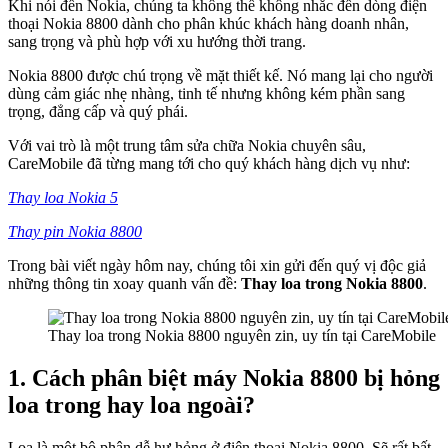
Khi nói đến Nokia, chúng ta không thể không nhắc đến dòng điện
thoại Nokia 8800 dành cho phân khúc khách hàng doanh nhân,
sang trọng và phù hợp với xu hướng thời trang.
Nokia 8800 được chú trọng về mặt thiết kế. Nó mang lại cho người
dùng cảm giác nhẹ nhàng, tinh tế nhưng không kém phần sang
trọng, đẳng cấp và quý phái.
Với vai trò là một trung tâm sửa chữa Nokia chuyên sâu,
CareMobile đã từng mang tới cho quý khách hàng dịch vụ như:
Thay loa Nokia 5
Thay pin Nokia 8800
Trong bài viết ngày hôm nay, chúng tôi xin gửi đến quý vị độc giả
những thông tin xoay quanh vấn đề:
Thay loa trong Nokia 8800
.
Thay loa trong Nokia 8800 nguyên zin, uy tín tại CareMobile
1. Cách phân biệt máy Nokia 8800 bị hỏng
loa trong hay loa ngoài?
Loa là một bộ phận dễ hư hỏng ở điện thoại Nokia 8800. Sẽ rất bất