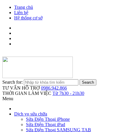
Trang chủ
Liên hệ
Hệ thống cơ sở
Search for:
TƯ VẤN HỖ TRỢ
0986.942.866
THỜI GIAN LÀM VIỆC
Từ 7h30 - 21h30
Menu
Dịch vụ sửa chữa
Sửa Điện Thoại iPhone
Sửa Điện Thoại iPad
Sửa Điện Thoại SAMSUNG TAB