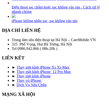
Điện thoại sạc chậm hoặc sạc không vào pin : Cách xử lý
nhanh chóng
iPhone không nhận sạc, sạc không vào pin
ĐỊA CHỈ LIÊN HỆ
Trung tâm sửa điện thoại tại Hà Nội – CareMobile.VN
325 Phố Vọng, Hai Bà Trưng, Hà Nội
Tel 0986.942.866 ( 08h-20h )
LIÊN KẾT
►
Thay mặt kính iPhone Xs Xs Max
►
Thay mặt kính iPhone 12 Pro Max
►
Thay mặt kính iPhone
►
Thay vỏ iPhone
►
Dịch Vụ Sửa Chữa
MẠNG XÃ HỘI