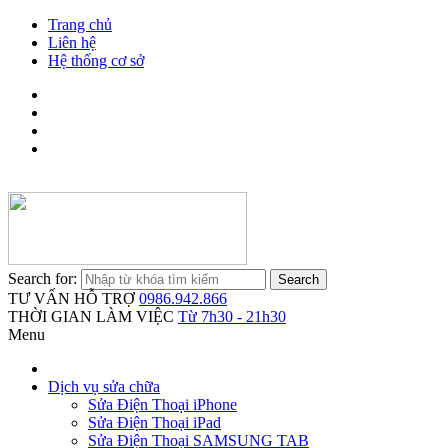
Trang chủ
Liên hệ
Hệ thống cơ sở
Search for:
TƯ VẤN HỖ TRỢ
0986.942.866
THỜI GIAN LÀM VIỆC
Từ 7h30 - 21h30
Menu
Dịch vụ sửa chữa
Sửa Điện Thoại iPhone
Sửa Điện Thoại iPad
Sửa Điện Thoại SAMSUNG TAB