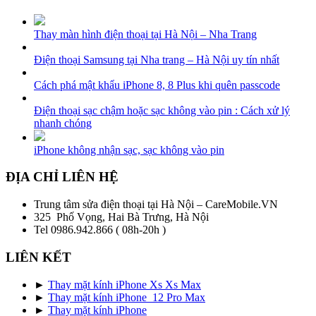
Thay màn hình điện thoại tại Hà Nội – Nha Trang
Điện thoại Samsung tại Nha trang – Hà Nội uy tín nhất
Cách phá mật khẩu iPhone 8, 8 Plus khi quên passcode
Điện thoại sạc chậm hoặc sạc không vào pin : Cách xử lý
nhanh chóng
iPhone không nhận sạc, sạc không vào pin
ĐỊA CHỈ LIÊN HỆ
Trung tâm sửa điện thoại tại Hà Nội – CareMobile.VN
325 Phố Vọng, Hai Bà Trưng, Hà Nội
Tel 0986.942.866 ( 08h-20h )
LIÊN KẾT
►
Thay mặt kính iPhone Xs Xs Max
►
Thay mặt kính iPhone 12 Pro Max
►
Thay mặt kính iPhone