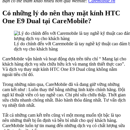
Bạn có thể tham khảo nhiều hơn qua Website:
Caremobile.vn
Có những lý do nên thay mặt kính HTC
One E9 Dual tại CareMobile?
Lý do chính đến với Caremobile là tay nghề kỹ thuật cao đảm 
dịch vụ cho khách hàng
CareMobile vận hành và hoạt động dựa trên tiêu chí “ Mang lại cho
khách hàng dịch vụ sửa chữa hữu ích và mang tính thiết thực cao”.
Và dịch vụ thay mặt kính HTC One E9 Dual cũng không nằm
ngoài tiêu chí đó.
Trong những năm qua, CareMobile đã và đang giữ vững những
cam kết như : Luôn thay thế bằng những linh kiện chính hãng. Đội
ngũ kĩ thuật viên có tay nghề cao. Chi phí sửa chữa thấp. Thời gian
sửa chữa nhanh chóng nhất. Bảo hành thỏa đáng nhất. Tư vấn dịch
vụ nhiệt tình nhất.
Tất cả những cam kết trên cũng vì một mong muốn tột bậc là tạo
nên những thiết bị ổn định và bền bỉ nhất cho quý khách hàng.
CareMobile luôn tự tin mang đến những dịch vụ có chất lượng sửa