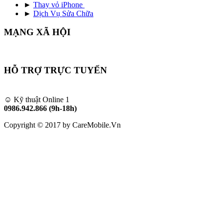
►
Thay vỏ iPhone
►
Dịch Vụ Sửa Chữa
MẠNG XÃ HỘI
HỖ TRỢ TRỰC TUYẾN
☺ Kỹ thuật Online 1
0986.942.866 (9h-18h)
Copyright © 2017 by CareMobile.Vn