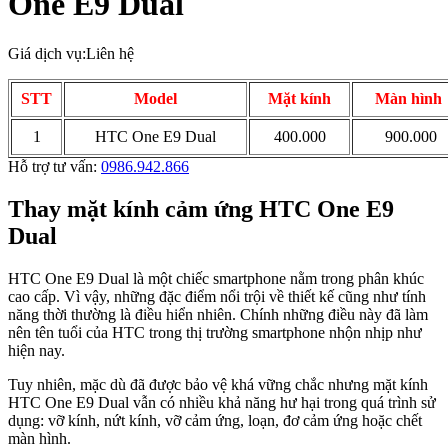
One E9 Dual
Giá dịch vụ:
Liên hệ
STT
Model
Mặt kính
Màn hình
1
HTC One E9 Dual
400.000
900.000
Hỗ trợ tư vấn:
0986.942.866
Thay mặt kính cảm ứng HTC One E9
Dual
HTC One E9 Dual là một chiếc smartphone nằm trong phân khúc
cao cấp. Vì vậy, những đặc điểm nổi trội về thiết kế cũng như tính
năng thời thường là điều hiển nhiên. Chính những điều này đã làm
nên tên tuổi của HTC trong thị trường smartphone nhộn nhịp như
hiện nay.
Tuy nhiên, mặc dù đã được bảo vệ khá vững chắc nhưng mặt kính
HTC One E9 Dual vẫn có nhiều khả năng hư hại trong quá trình sử
dụng: vỡ kính, nứt kính, vỡ cảm ứng, loạn, đơ cảm ứng hoặc chết
màn hình.