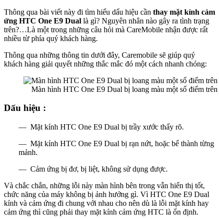
Thông qua bài viết này đi tìm hiểu dấu hiệu cần
thay mặt kính cảm
ứng HTC One E9 Dual
là gì? Nguyên nhân nào gây ra tình trạng
trên?…Là một trong những câu hỏi mà CareMobile nhận được rất
nhiều từ phía quý khách hàng.
Thông qua những thông tin dưới đây, Caremobile sẽ giúp quý
khách hàng giải quyết những thắc mắc đó một cách nhanh chóng:
Màn hình HTC One E9 Dual bị loang màu một số điểm trên
Dấu hiệu :
— Mặt kính HTC One E9 Dual bị trầy xước thấy rõ.
— Mặt kính HTC One E9 Dual bị rạn nứt, hoặc bể thành từng
mảnh.
— Cảm ứng bị đơ, bị liệt, không sử dụng được.
Và chắc chắn, những lỗi này màn hình bên trong vẫn hiển thị tốt,
chức năng của máy không bị ảnh hưởng gì. Vì HTC One E9 Dual
kính và cảm ứng đi chung với nhau cho nên dù là lỗi mặt kính hay
cảm ứng thì cũng phải thay mặt kính cảm ứng HTC là ổn định.