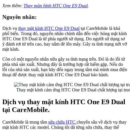
Xem thêm:
Thay màn hình HTC One E9 Dual
.
Nguyên nhân:
Dịch vụ
thay mặt kính HTC One E9 Dual
tại CareMobile là khá
phổ biến. Trong đó, nguyên nhân chính dẫn đến việc hỏng mặt kính
HTC One E9 Dual là từ phía người sử dụng. Do người sử dụng sơ
ý đánh rơi từ trên cao, hay nằm đè lên máy. Gây ra tình trạng nứt vỡ
mặt kính.
Còn có một nguyên nhân nữa gây ra tình trạng trên. Đó là do lỗi từ
phía nhà sản xuất. Nhưng đây là trường hợp rất hiếm gặp. Nếu do
lỗi của nhà sản xuất, bạn hãy đến ngay trung tâm mà mình mua điện
thoại để được thay mặt kính HTC One E9 Dual bảo hành.
Thay mặt kính cảm ứng HTC One E9 Dual chất lượng tại tru
Dịch vụ thay mặt kính HTC One E9 Dual
tại CareMobile.
CareMobile là trung tâm
sửa chữa HTC
chuyên sâu về dịch vụ thay
mặt kính HTC các model. Chúng tôi đã từng sửa chữa, thay thế