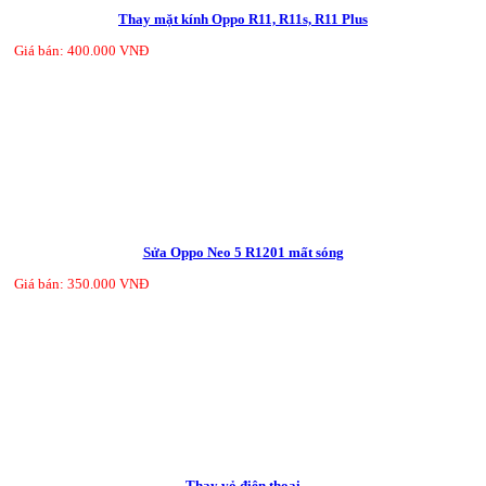
Thay mặt kính Oppo R11, R11s, R11 Plus
Giá bán: 400.000 VNĐ
Sửa Oppo Neo 5 R1201 mất sóng
Giá bán: 350.000 VNĐ
Thay vỏ điện thoại