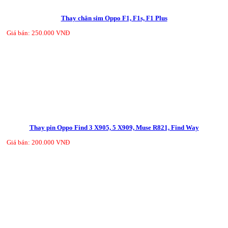
Thay chân sim Oppo F1, F1s, F1 Plus
Giá bán: 250.000 VNĐ
Thay pin Oppo Find 3 X905, 5 X909, Muse R821, Find Way
Giá bán: 200.000 VNĐ