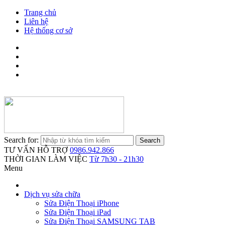
Trang chủ
Liên hệ
Hệ thống cơ sở
Search for:
TƯ VẤN HỖ TRỢ
0986.942.866
THỜI GIAN LÀM VIỆC
Từ 7h30 - 21h30
Menu
Dịch vụ sửa chữa
Sửa Điện Thoại iPhone
Sửa Điện Thoại iPad
Sửa Điện Thoại SAMSUNG TAB