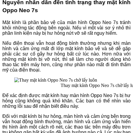
Nguyên nhân dẫn đến tình trạng thay mặt kính
Oppo Neo 7s
Mặt kính là phần bảo vệ của màn hình Oppo Neo 7s tránh
khỏi những tác động bên ngoài. Nếu vì một vài sơ ý nhỏ thì
phần linh kiện này bị hư hỏng nứt vỡ sẽ rất nguy hiểm.
Nếu điện thoại vẫn hoạt động bình thường nhưng khi màn
hình và cảm ứng mất đi lớp mặt kính bảo vệ và sẽ dễ gặp
phải các sự cố gây hư hỏng bất cứ lúc nào. Hơn nữa với
những mặt kính bị vỡ nứt, thì sẽ làm cho người dùng khó
thao tác trên máy hơn, cũng như phần nào mất đi tính thẩm
mỹ của điện thoại.
Thay mặt kính Oppo Neo 7s chờ lấy l
Để xác định được mặt kính hay màn hình Oppo Neo 7s bị hư
hỏng cũng không quá khó khăn. Các bạn có thể nhìn vào
những lỗi sau để nhận biết điều này.
Đối với mặt kính bị hư hỏng, màn hình và cảm ứng bên trong
vẫn hoạt động bình thường, màn hình và cảm ứng vẫn hiển
thị hình ảnh một cách rõ nét, các thao tác trên máy đều trơn
tru không gặp bất kỳ vấn đề ảnh hưởng nào cả. Lúc này bạn