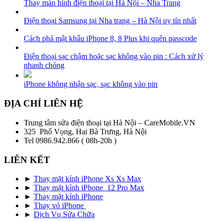
Thay màn hình điện thoại tại Hà Nội – Nha Trang
Điện thoại Samsung tại Nha trang – Hà Nội uy tín nhất
Cách phá mật khẩu iPhone 8, 8 Plus khi quên passcode
Điện thoại sạc chậm hoặc sạc không vào pin : Cách xử lý
nhanh chóng
iPhone không nhận sạc, sạc không vào pin
ĐỊA CHỈ LIÊN HỆ
Trung tâm sửa điện thoại tại Hà Nội – CareMobile.VN
325 Phố Vọng, Hai Bà Trưng, Hà Nội
Tel 0986.942.866 ( 08h-20h )
LIÊN KẾT
►
Thay mặt kính iPhone Xs Xs Max
►
Thay mặt kính iPhone 12 Pro Max
►
Thay mặt kính iPhone
►
Thay vỏ iPhone
►
Dịch Vụ Sửa Chữa