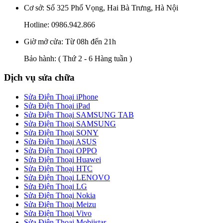
Cơ sở: Số 325 Phố Vọng, Hai Bà Trưng, Hà Nội
Hotline:
0986.942.866
Giờ mở cửa: Từ 08h đến 21h
Bảo hành:
( Thứ 2 - 6 Hàng tuần )
Dịch vụ sửa chữa
Sửa Điện Thoại iPhone
Sửa Điện Thoại iPad
Sửa Điện Thoại SAMSUNG TAB
Sửa Điện Thoại SAMSUNG
Sửa Điện Thoại SONY
Sửa Điện Thoại ASUS
Sửa Điện Thoại OPPO
Sửa Điện Thoại Huawei
Sửa Điện Thoại HTC
Sửa Điện Thoại LENOVO
Sửa Điện Thoại LG
Sửa Điện Thoại Nokia
Sửa Điện Thoại Meizu
Sửa Điện Thoại Vivo
Sửa Điện Thoại Mobiistar