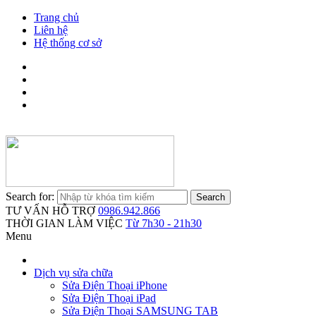
Trang chủ
Liên hệ
Hệ thống cơ sở
Search for:
TƯ VẤN HỖ TRỢ
0986.942.866
THỜI GIAN LÀM VIỆC
Từ 7h30 - 21h30
Menu
Dịch vụ sửa chữa
Sửa Điện Thoại iPhone
Sửa Điện Thoại iPad
Sửa Điện Thoại SAMSUNG TAB