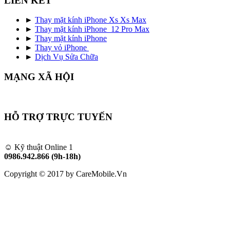
LIÊN KẾT
►
Thay mặt kính iPhone Xs Xs Max
►
Thay mặt kính iPhone 12 Pro Max
►
Thay mặt kính iPhone
►
Thay vỏ iPhone
►
Dịch Vụ Sửa Chữa
MẠNG XÃ HỘI
HỖ TRỢ TRỰC TUYẾN
☺ Kỹ thuật Online 1
0986.942.866 (9h-18h)
Copyright © 2017 by CareMobile.Vn