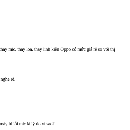
ay mic, thay loa, thay linh kiện Oppo có mức giá rẻ so với thị
 nghe rè.
y bị lỗi mic là lý do vì sao?