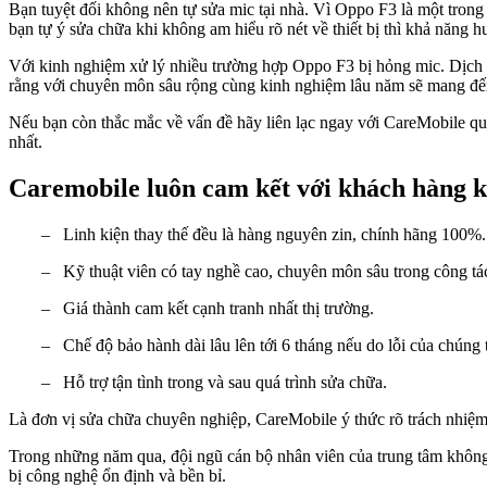
Bạn tuyệt đối không nên tự sửa mic tại nhà. Vì Oppo F3 là một tron
bạn tự ý sửa chữa khi không am hiểu rõ nét về thiết bị thì khả năng h
Với kinh nghiệm xử lý nhiều trường hợp Oppo F3 bị hỏng mic. Dịch v
rằng với chuyên môn sâu rộng cùng kinh nghiệm lâu năm sẽ mang đến c
Nếu bạn còn thắc mắc về vấn đề hãy liên lạc ngay với CareMobile qu
nhất.
Caremobile luôn cam kết với khách hàng k
– Linh kiện thay thế đều là hàng nguyên zin, chính hãng 100%. M
– Kỹ thuật viên có tay nghề cao, chuyên môn sâu trong công tá
– Giá thành cam kết cạnh tranh nhất thị trường.
– Chế độ bảo hành dài lâu lên tới 6 tháng nếu do lỗi của chúng t
– Hỗ trợ tận tình trong và sau quá trình sửa chữa.
Là đơn vị sửa chữa chuyên nghiệp, CareMobile ý thức rõ trách nhiệm 
Trong những năm qua, đội ngũ cán bộ nhân viên của trung tâm không
bị công nghệ ổn định và bền bỉ.