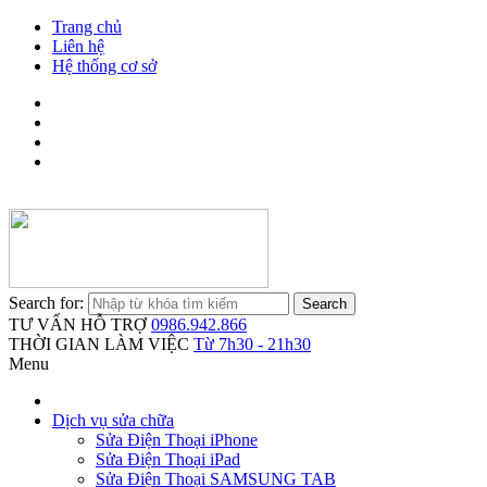
Trang chủ
Liên hệ
Hệ thống cơ sở
Search for:
TƯ VẤN HỖ TRỢ
0986.942.866
THỜI GIAN LÀM VIỆC
Từ 7h30 - 21h30
Menu
Dịch vụ sửa chữa
Sửa Điện Thoại iPhone
Sửa Điện Thoại iPad
Sửa Điện Thoại SAMSUNG TAB