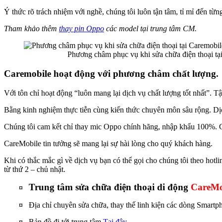
Ý thức rõ trách nhiệm với nghề, chúng tôi luôn tận tâm, tỉ mỉ đến từ
Tham khảo thêm
thay pin Oppo
các model tại trung tâm CM.
Phương châm phục vụ khi sửa chữa điện thoại tạ
Caremobile hoạt động với phương châm chất lượng.
Với tôn chỉ hoạt động “luôn mang lại dịch vụ chất lượng tốt nhất”. T
Bằng kinh nghiệm thực tiễn cùng kiến thức chuyên môn sâu rộng. Dịc
Chúng tôi cam kết chỉ thay mic Oppo chính hãng, nhập khẩu 100%. Gi
CareMobile tin tưởng sẽ mang lại sự hài lòng cho quý khách hàng.
Khi có thắc mắc gì về dịch vụ bạn có thể gọi cho chúng tôi theo hotl
từ thứ 2 – chủ nhật.
Trung tâm sửa chữa điện thoại di động
CareMo
¤
¤
Địa chỉ chuyên sửa chữa, thay thế linh kiện các dòng Smartp
¤
Bản đồ đi tới trung tâm
Tại đây