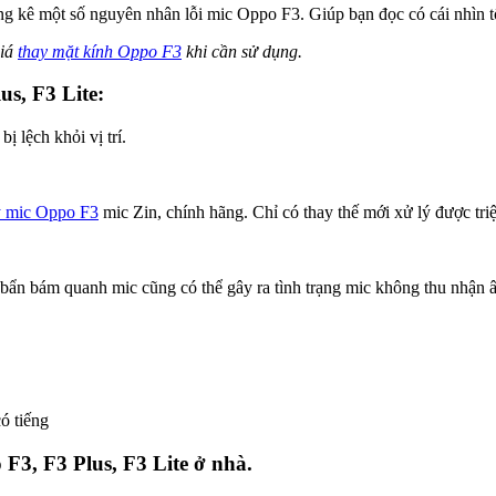
ng kê một số nguyên nhân lỗi mic Oppo F3. Giúp bạn đọc có cái nhìn t
giá
thay mặt kính Oppo F3
khi cần sử dụng.
s, F3 Lite:
 lệch khỏi vị trí.
y mic Oppo F3
mic Zin, chính hãng. Chỉ có thay thế mới xử lý được triệ
ẩn bám quanh mic cũng có thể gây ra tình trạng mic không thu nhận 
ó tiếng
F3, F3 Plus, F3 Lite ở nhà.