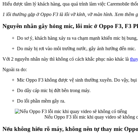
Hiểu được tâm lý khách hàng, qua quá trình làm việc Caremobile thố
1 lỗi thường gặp ở Oppo F3 là lỗi vỡ kính, vỡ màn hình. Xem thêm 
Nguyên nhân gây hỏng mic, lỗi mic ở Oppo F3, F3 Plu
+ Do sơ ý, khách hàng xảy ra va chạm mạnh khiến mic bị bung, bị
+ Do máy bị rơi vào môi trường nước, gây ảnh hưởng đến mic.
Với 2 nguyên nhân này thì không có cách khắc phục nào khác là
tha
Ngoài ra do:
+ Mic Oppo F3 không được vệ sinh thường xuyên. Do vậy, bụi b
+ Do dây cáp mic bị đứt bên trong máy.
+ Do lỗi phần mềm gây ra.
Nếu Oppo F3 lỗi mic khi quay video sẽ không c
Nếu không hiểu rõ máy, không nên tự thay mic Oppo 