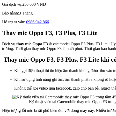
Giá dịch vụ:
250.000 VNĐ
Bảo hành:
3 Tháng
Hỗ trợ tư vấn:
0986.942.866
Thay mic Oppo F3, F3 Plus, F3 Lite
Dịch vụ
thay mic Oppo F3
& các model Oppo F3 Plus, F3 Lite : Uy t
trường. Thời gian thay mic Oppo F3 tầm 45 phút. Thời gian bảo hành 
Thay mic Oppo F3, F3 Plus, F3 Lite khi có
+ Khi gọi điện thoại thì tín hiệu âm thanh không được thu vào t
+ Khi sử dụng tính năng ghi âm, âm thanh phát ra không rõ hoặc
+ Không thể gọi video qua facebook, zalo cho bạn bè, người thâ
Kỹ thuật viên tại Caremobile thay mic Oppo F3 trong 
Hiện tượng lỗi mic là rất phổ biến đối với dòng máy này. Nhiều trườ