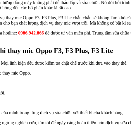
g những dòng máy không phải dễ tháo lắp và sửa chữa. Nó đòi hỏi trìn
ư hỏng đến các bộ phận khác là rất cao.
ụ thay mic Oppo F3, F3 Plus, F3 Lite chắn chắn sẽ không làm khó các 
ho bạn chất lượng dịch vụ thay mic vượt trội. Mà không có bất kì sai 
a hotline:
0986.942.866
để được tư vấn miễn phí. Trung tâm sửa chữa C
hi thay mic Oppo F3, F3 Plus, F3 Lite
ọi linh kiện đều được kiểm tra chặt chẽ trước khi đưa vào thay thế.
c thay mic Oppo.
ôi.
của mình trong từng dịch vụ sửa chữa với thiết bị của khách hàng.
 ngừng nghiên cứu, tìm tòi để ngày càng hoàn thiện hơn dịch vụ sửa 