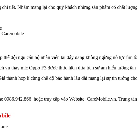
ng chi tiết. Nhằm mang lại cho quý khách những sản phẩm có chất lượng 
i Caremobile
ập thể đội ngũ cán bộ nhân viên tại đây đang không ngừng nỗ lực tìm tòi
h vụ thay mic Oppo F3 được thực hiện dựa trên sự am hiểu tường tận 
á thành hợp lí cùng chế độ bảo hành lâu dài mang lại sự tin tưởng ch
ine 0986.942.866 hoặc truy cập vào Website: CareMobile.vn. Trung tâm 
bile
hone